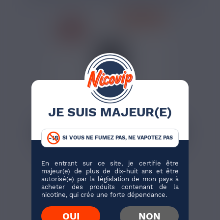
PRIX ROUGES
JE SUIS MAJEUR(E)
SI VOUS NE FUMEZ PAS, NE VAPOTEZ PAS
0,77 €
BOOSTER DE NICOTINE
En entrant sur ce site, je certifie être
AIMÉ 10ML
majeur(e) de plus de dix-huit ans et être
autorisé(e) par la législation de mon pays à
Voici un booster de nicotine
acheter des produits contenant de la
de 10ml proposé par la...
nicotine, qui crée une forte dépendance.
OUI
NON