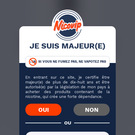
JE SUIS MAJEUR(E)
0,77 €
BOOSTER DE NICOTINE
SI VOUS NE FUMEZ PAS, NE VAPOTEZ PAS
AIMÉ 10ML
Voici un booster de nicotine
En entrant sur ce site, je certifie être
de 10ml proposé par la...
majeur(e) de plus de dix-huit ans et être
autorisé(e) par la législation de mon pays à
acheter des produits contenant de la
nicotine, qui crée une forte dépendance.
OUI
J'ACHÈTE
NON
232 avis
OU