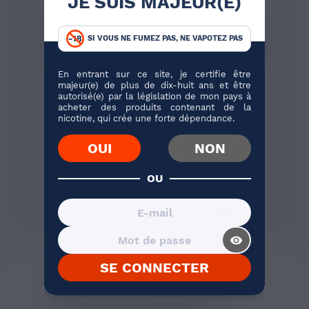
JE SUIS MAJEUR(E)
SI VOUS NE FUMEZ PAS, NE VAPOTEZ PAS
11,90 €
SAINT GERMAIN
En entrant sur ce site, je certifie être
majeur(e) de plus de dix-huit ans et être
LIQUIDEO 50ML
autorisé(e) par la législation de mon pays à
Menthe
acheter des produits contenant de la
nicotine, qui crée une forte dépendance.
OUI
NON
OU
J'ACHÈTE
20 avis
visibility_on
AVIS VÉRIFIÉS(6)
DESCRIPTION
SE CONNECTER
E-LIQUIDE SAINT GERMAIN