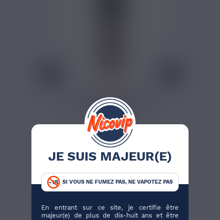
0,77 €
BOOSTER DE NICOTINE
AIMÉ 10ML
Voici un booster de nicotine
de 10ml proposé par la...
JE SUIS MAJEUR(E)
J'ACHÈTE
SI VOUS NE FUMEZ PAS, NE VAPOTEZ PAS
232 avis
En entrant sur ce site, je certifie être
majeur(e) de plus de dix-huit ans et être