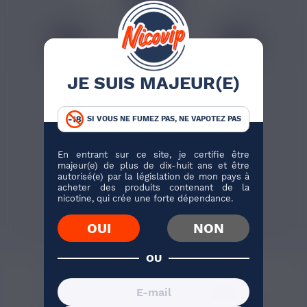
4,90 €
JE SUIS MAJEUR(E)
BLUEBERRY RED
RASPBERRY JNR 10ML
Myrtille, Framboise
SI VOUS NE FUMEZ PAS, NE VAPOTEZ PAS
En entrant sur ce site, je certifie être
majeur(e) de plus de dix-huit ans et être
autorisé(e) par la législation de mon pays à
acheter des produits contenant de la
J'ACHÈTE
nicotine, qui crée une forte dépendance.
3 avis
OUI
NON
OU
DESCRIPTION
CHERRY BERRY JNR 10ML, UN