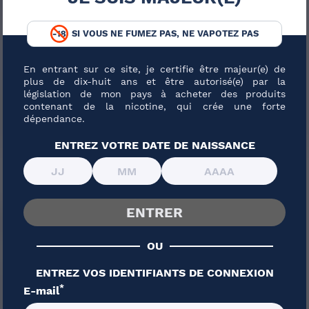
Abricot, Frais, Nèfle
oster de nicotine
oposé par la...
SI VOUS NE FUMEZ PAS, NE VAPOTEZ PAS
En entrant sur ce site, je certifie être majeur(e) de
plus de dix-huit ans et être autorisé(e) par la
législation de mon pays à acheter des produits
contenant de la nicotine, qui crée une forte
232 avis
dépendance.
ENTREZ VOTRE DATE DE NAISSANCE
ENTRER
 FRUITS : UNE RECETTE ORIGINALE ET
OU
quide Nèfle Grenade 50ml de Prestige Fruits. Ce mélange
ENTREZ VOS IDENTIFIANTS DE CONNEXION
dulé, à la grenade, reconnue pour sa douceur sucrée et sa
*
E-mail
ous offre une sensation unique, où les notes délicates
richesse aromatique de la grenade, pour une vape à la