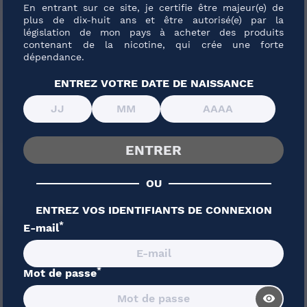
En entrant sur ce site, je certifie être majeur(e) de
the, Anis, Frais
plus de dix-huit ans et être autorisé(e) par la
législation de mon pays à acheter des produits
contenant de la nicotine, qui crée une forte
dépendance.
ENTREZ VOTRE DATE DE NAISSANCE
1 avis
ENTRER
(1)
OU
ENTREZ VOS IDENTIFIANTS DE CONNEXION
H END REVOLUTE 10ML
*
E-mail
solum High End Revolute 10ml
aux
arômes fruités et
iée à
la légèreté des agrumes
avec une pointe d’absinthe
*
Mot de passe
Absolum High End Revolute 10ml est agrémenté
 vous apportera une
fraîcheur intense
sans altérer les
visibility_