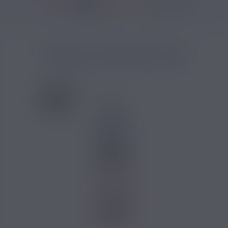
37146 avis
Accueil
/
Marques
/
E-liquide Savourea
/
Fraise Ice Savourea 10ml
FRAISE ICE SAVOUREA 10ML