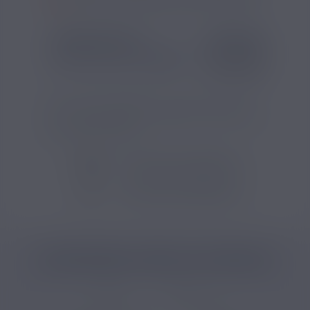
COMPOSITION
INFORMATIONS
Type de nicotine :
Classique
Contenu (ml) :
10
Pays d'origine :
Franc
Cet e-liquide mélange un arôme de fraise à
une note mentholée. Il s'agit du Fraise Ice de
la marque Savourea.
VOIR TOUS LES PRODUITS
VOIR TOUS LES PRODUITS
CATÉGORIES LIÉES AU PRODUIT
E-liquide
E-liquide fruit