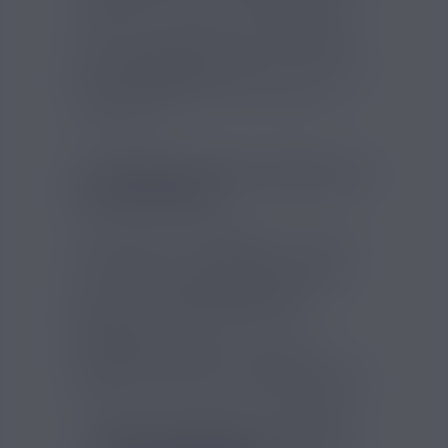
du fabricant français. Le
Fraise Ice
est
classique au niveau de son ratio PG/VG :
50/50, pour profiter autant des
saveurs
que des
nuages de vapeur
. Mais là où le
e-
liquide Fraise Ice
sort de l'ordinaire, c'est
au niveau de ses arômes complexes et
renversants !
E-LIQUIDE FRUITÉ FRAISE ICE
DE SAVOUREA
Quand on entend
Fraise Ice
, on s'imagine
des
fraises
bien juteuses sur un lit de
glace avec quelques
feuilles de menthe
…
Eh bien le
e-liquide Fraise Ice de
Savourea
, c'est un peu ça ! On a
l'impression de vaper un onctueux
smoothie à la fraise
, extra frais, avec un
délicieux arrière-goût de
menthe
qui reste
longtemps en bouche avec un
effet frais
.
FICHE TECHNIQUE - FRAISE