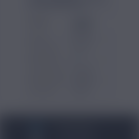
ICE SAVOUREA 10ML
Gammes
Savourea -
Eliquides
Classique
Original
Marques
Savourea
Pays d'origine
France
Contenu (ml)
10
Type de produits
E-liquide
Type de nicotine
Classique
Certification
AFNOR
BLOG NICOVIP