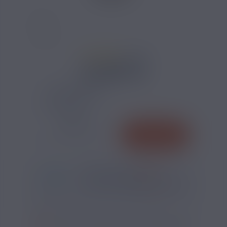
3 AVIS
4,20 €
TAUX DE NICOTINE :
QUANTITÉ
AJOUTER
-
+
*
Pour être livré
MARDI
56
17
24
h
m
s
Il vous reste
*
Délais estimé pour la France, hors jours fériés
?
SI VOUS NE FUMEZ PAS, NE VAPOTEZ PAS