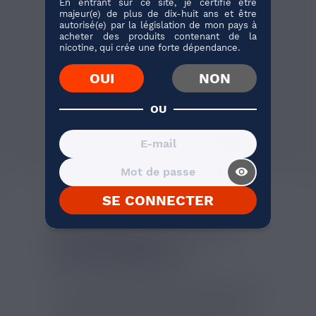
En entrant sur ce site, je certifie être
SAVOUREA
majeur(e) de plus de dix-huit ans et être
autorisé(e) par la législation de mon pays à
Le Pack 10 E-Liquides
acheter des produits contenant de la
Savourea réunit 10 flacons de
nicotine, qui crée une forte dépendance.
10ml...
OUI
NON
OU
J'ACHÈTE
36 avis
visibility_on
AVIS VÉRIFIÉS(3)
DESCRIPTION
SE CONNECTER
FRAISE ICE DE LA GAMME
LES ORIGINAUX ET
RAFRAICHISSANTS
La gamme
Les Originaux et Rafraichissants
de
Savourea
est une des plus audacieuses