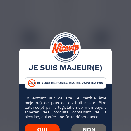
2,40 €
BOUTEILLE GRADUÉE
120 ML
JE SUIS MAJEUR(E)
Voici une bouteille graduée de
50ml permettant la...
SI VOUS NE FUMEZ PAS, NE VAPOTEZ PAS
En entrant sur ce site, je certifie être
J'ACHÈTE
majeur(e) de plus de dix-huit ans et être
autorisé(e) par la législation de mon pays à
43 avis
acheter des produits contenant de la
nicotine, qui crée une forte dépendance.
OUI
NON