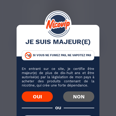
JE SUIS MAJEUR(E)
0,77 €
SI VOUS NE FUMEZ PAS, NE VAPOTEZ PAS
LE BOOSTER FRANÇAIS
DE NICOTINE
En entrant sur ce site, je certifie être
Ce booster de nicotine
majeur(e) de plus de dix-huit ans et être
s’utilise pour ajuster le taux
autorisé(e) par la législation de mon pays à
de...
acheter des produits contenant de la
nicotine, qui crée une forte dépendance.
OUI
NON
J'ACHÈTE
OU
98 avis