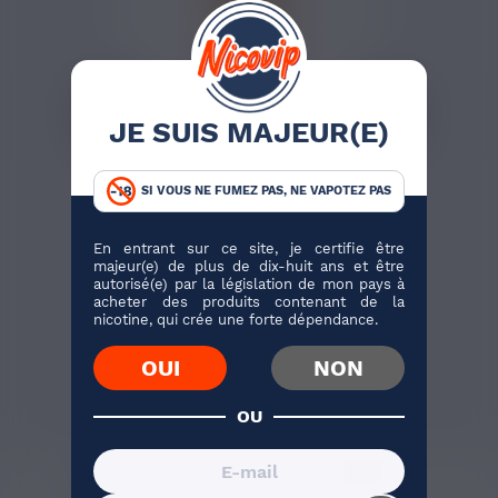
JE SUIS MAJEUR(E)
4,70 €
ANANAS COCONUT
WPUFF FLAVORS
SI VOUS NE FUMEZ PAS, NE VAPOTEZ PAS
LIQUIDEO...
Ananas, Noix de Coco, Frais
En entrant sur ce site, je certifie être
majeur(e) de plus de dix-huit ans et être
autorisé(e) par la législation de mon pays à
acheter des produits contenant de la
nicotine, qui crée une forte dépendance.
J'ACHÈTE
OUI
NON
2 avis
OU
AVIS VÉRIFIÉS(4)
DESCRIPTION