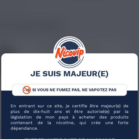
mg de nicotine
OMPLÉMENTAIRES
JE SUIS MAJEUR(E)
SI VOUS NE FUMEZ PAS, NE VAPOTEZ PAS
En entrant sur ce site, je certifie être majeur(e) de
plus de dix-huit ans et être autorisé(e) par la
législation de mon pays à acheter des produits
,90 €
4,90 €
contenant de la nicotine, qui crée une forte
dépendance.
NGUE ROYKIN
CHEWING GUM ROYKIN
10ML
10ML