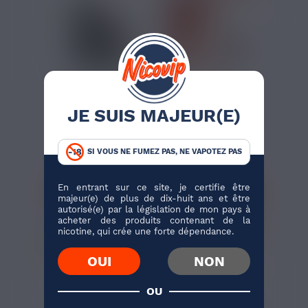
17,90 €
7,52 €
JE SUIS MAJEUR(E)
KIT PUFF TORNA
3 RECHARGES NEXI
MAX 30K
ONE FRAISE
STRAWBERRY...
GLACÉE...
Fraise, Kiwi, Frais
Fraise, Frais
SI VOUS NE FUMEZ PAS, NE VAPOTEZ PAS
En entrant sur ce site, je certifie être
J'ACHÈTE
J'ACHÈTE
majeur(e) de plus de dix-huit ans et être
autorisé(e) par la législation de mon pays à
acheter des produits contenant de la
nicotine, qui crée une forte dépendance.
PRIX ROUGES
PRIX ROUGES
OUI
NON
OU