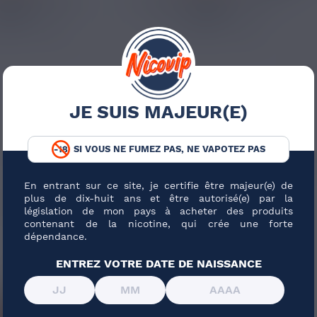
00ML
100ML
dragon, Grenade
Fraise, Mangue, Grenade
JE SUIS MAJEUR(E)
3 avis
13 avis
SI VOUS NE FUMEZ PAS, NE VAPOTEZ PAS
En entrant sur ce site, je certifie être majeur(e) de
plus de dix-huit ans et être autorisé(e) par la
(6)
législation de mon pays à acheter des produits
contenant de la nicotine, qui crée une forte
dépendance.
ENTREZ VOTRE DATE DE NAISSANCE