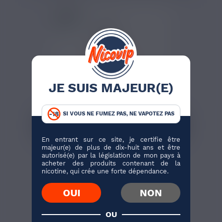
JE SUIS MAJEUR(E)
SI VOUS NE FUMEZ PAS, NE VAPOTEZ PAS
4,70 €
En entrant sur ce site, je certifie être
majeur(e) de plus de dix-huit ans et être
CRAPULE MULTI FREEZE
autorisé(e) par la législation de mon pays à
LIQUIDEO 10ML
acheter des produits contenant de la
nicotine, qui crée une forte dépendance.
Ananas, Framboise
OUI
NON
OU