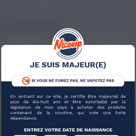
8 mg de nicotine
E-liquide 70 PG 30 VG
OMPLÉMENTAIRES
JE SUIS MAJEUR(E)
SI VOUS NE FUMEZ PAS, NE VAPOTEZ PAS
En entrant sur ce site, je certifie être majeur(e) de
plus de dix-huit ans et être autorisé(e) par la
législation de mon pays à acheter des produits
contenant de la nicotine, qui crée une forte
,90 €
5,90 €
dépendance.
DE LA FRAISE
FRUITS ROUGES À LA
ENTREZ VOTRE DATE DE NAISSANCE
 PULP 10ML
RÉGLISSE PULP 10ML