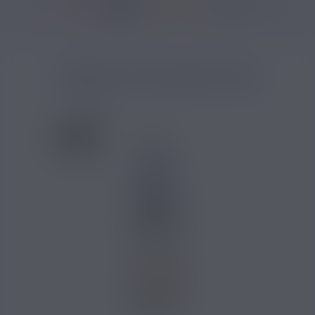
37146 avis
Accueil
/
Marques
/
E-liquide Savourea
/
E-liquide Savourea Original Cl
POMME ICE SAVOUREA 10ML