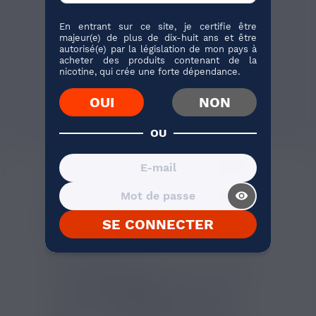
Cet e-liquide mélange un
arôme de fraise à une note...
En entrant sur ce site, je certifie être
majeur(e) de plus de dix-huit ans et être
autorisé(e) par la législation de mon pays à
acheter des produits contenant de la
nicotine, qui crée une forte dépendance.
J'ACHÈTE
OUI
NON
3 avis
OU
DESCRIPTION
visibility_on
LES ORIGINAUX ET
RAFRAICHISSANTS AVEC LE
SE CONNECTER
POMME ICE
Entre le smoothie et le sorbet de pomme,
ce
e-liquide Pomme Ice
est une création
atypique de
Savourea
. On comprend
pourquoi ce
e-liquide frais et fruité
fait