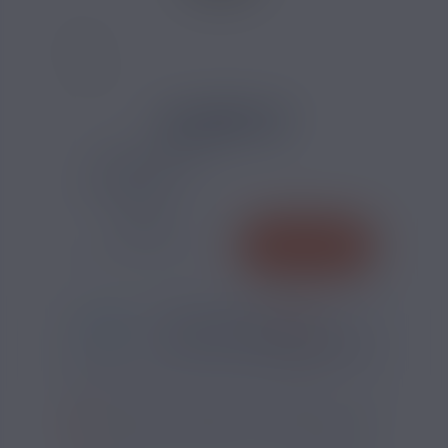
4,20 €
TAUX DE NICOTINE :
QUANTITÉ
AJOUTER
-
+
*
Pour être livré
MARDI
45
09
58
h
m
s
Il vous reste
*
Délais estimé pour la France, hors jours fériés
?
SI VOUS NE FUMEZ PAS, NE VAPOTEZ PAS