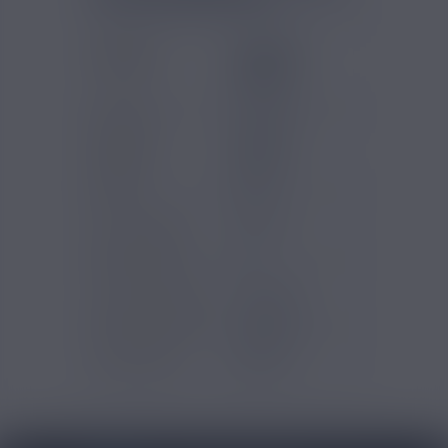
Gammes
Savourea -
Eliquides
Classique
Original
Marques
Savourea
Saveurs e-
Menthe
liquide
Pomme
PG/VG
50/50
Pays d'origine
France
Contenu (ml)
10
Type de produits
E-liquide
Type de nicotine
Classique
Certification
AFNOR