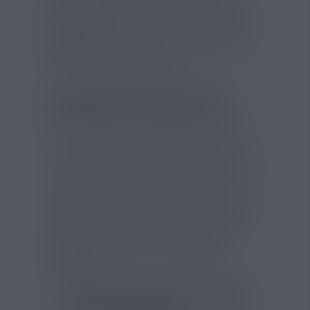
partie de la gamme Les Originaux et
Rafraichissants ! Il s'agit d'un
e-liquide de
qualité
, fabriqué en France avec des
ingrédients parfaitement traçables. Un
e-
liquide français à petit prix
!
LA SAVEUR FRUITÉE DU
POMME ICE DE SAVOUREA
Après le
Fraise Ice
,
Savourea
a récidivé en
proposant aux vapoteurs le
Pomme Ice
.
Prenez des pommes bien juteuses coupées
en petits cubes, ajoutez une poignée de
feuilles de menthe fraîche et mixez avec
des glaçons. Voilà le
e-liquide Pomme Ice
,
ultra savoureux et ultra frais. Son ratio
PG/VG étant de 50/50, vous pouvez le
vaper sur n'importe quelle
cigarette
électronique
.
FICHE TECHNIQUE - POMME
ICE SAVOUREA 10ML