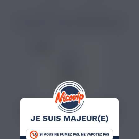
E-liquide frais
E-liquide 10 ml
PRODUITS COMPLÉMENTAIRES
JE SUIS MAJEUR(E)
4,20 €
FRAISE ICE SAVOUREA
10ML
SI VOUS NE FUMEZ PAS, NE VAPOTEZ PAS