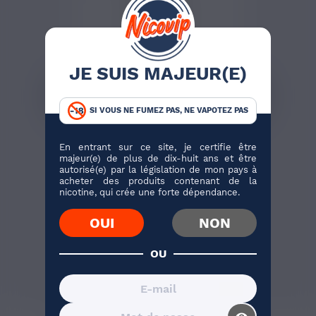
JE SUIS MAJEUR(E)
4,20 €
SI VOUS NE FUMEZ PAS, NE VAPOTEZ PAS
MENTHE SAVOUREA
10ML
En entrant sur ce site, je certifie être
majeur(e) de plus de dix-huit ans et être
Menthe
autorisé(e) par la législation de mon pays à
acheter des produits contenant de la
nicotine, qui crée une forte dépendance.
OUI
NON
J'ACHÈTE
OU
11 avis