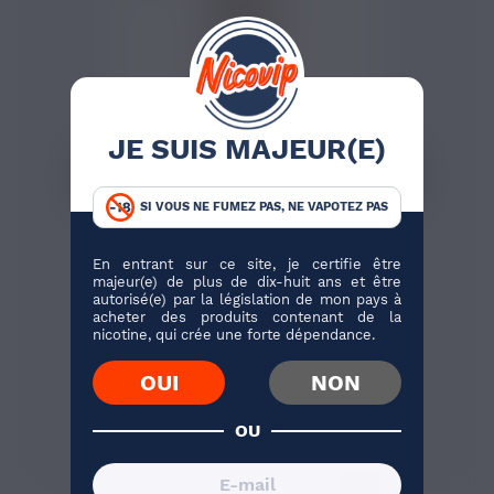
JE SUIS MAJEUR(E)
17,90 €
SI VOUS NE FUMEZ PAS, NE VAPOTEZ PAS
CAFÉ CRÈME TASTY
COLLECTION 50ML
En entrant sur ce site, je certifie être
majeur(e) de plus de dix-huit ans et être
Café
autorisé(e) par la législation de mon pays à
acheter des produits contenant de la
nicotine, qui crée une forte dépendance.
OUI
NON
J'ACHÈTE
OU
4 avis