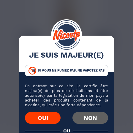
17,90 €
JE SUIS MAJEUR(E)
CRÈME CARAMEL TASTY
COLLECTION 50ML
Caramel
SI VOUS NE FUMEZ PAS, NE VAPOTEZ PAS
En entrant sur ce site, je certifie être
majeur(e) de plus de dix-huit ans et être
autorisé(e) par la législation de mon pays à
acheter des produits contenant de la
nicotine, qui crée une forte dépendance.
J'ACHÈTE
OUI
NON
6 avis
OU