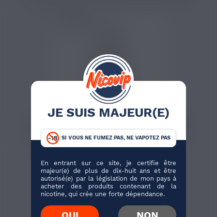
JE SUIS MAJEUR(E)
5,90 €
SI VOUS NE FUMEZ PAS, NE VAPOTEZ PAS
E-LIQUIDE POMME FUJI
ALFALIQUID 10ML
En entrant sur ce site, je certifie être
majeur(e) de plus de dix-huit ans et être
Pomme
autorisé(e) par la législation de mon pays à
acheter des produits contenant de la
nicotine, qui crée une forte dépendance.
OUI
NON