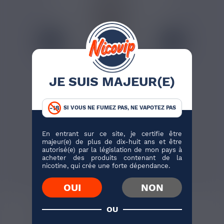
3,20 €
CLASSIC REGULAR
SAVOUREA 10ML
JE SUIS MAJEUR(E)
Classic Blond
SI VOUS NE FUMEZ PAS, NE VAPOTEZ PAS
En entrant sur ce site, je certifie être
majeur(e) de plus de dix-huit ans et être
J'ACHÈTE
autorisé(e) par la législation de mon pays à
acheter des produits contenant de la
nicotine, qui crée une forte dépendance.
26 avis
OUI
NON
AVIS VÉRIFIÉS(3)
DESCRIPTION
OU