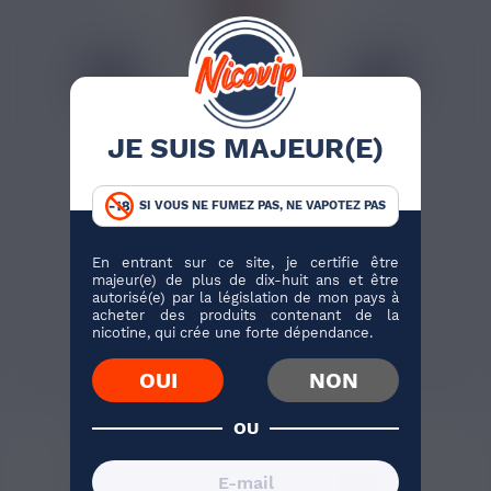
3,54 €
ICE CREAM COOKIE
JE SUIS MAJEUR(E)
WPUFF SALT LIQUIDEO...
Cookie
SI VOUS NE FUMEZ PAS, NE VAPOTEZ PAS
En entrant sur ce site, je certifie être
majeur(e) de plus de dix-huit ans et être
autorisé(e) par la législation de mon pays à
acheter des produits contenant de la
J'ACHÈTE
nicotine, qui crée une forte dépendance.
OUI
NON
OU
AVIS VÉRIFIÉS(1)
DESCRIPTION