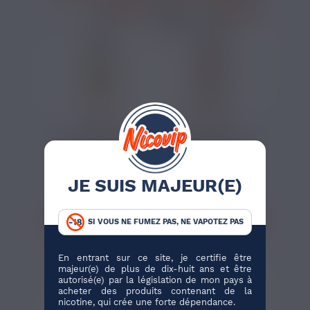
PRIX ROUGES
PRIX ROUGES
1,50 €
10,90 €
BRUN BIO FRANCE
CERISE PASTÈQUE
E-LIQUIDE 10ML
FRAIS NICOVIP
100ML
Classic Brun
Pastèque, Cerise,
Frais
JE SUIS MAJEUR(E)
J'ACHÈTE
J'ACHÈTE
SI VOUS NE FUMEZ PAS, NE VAPOTEZ PAS
29 avis
2 avis
En entrant sur ce site, je certifie être
PRIX ROUGES
majeur(e) de plus de dix-huit ans et être
autorisé(e) par la législation de mon pays à
acheter des produits contenant de la
nicotine, qui crée une forte dépendance.