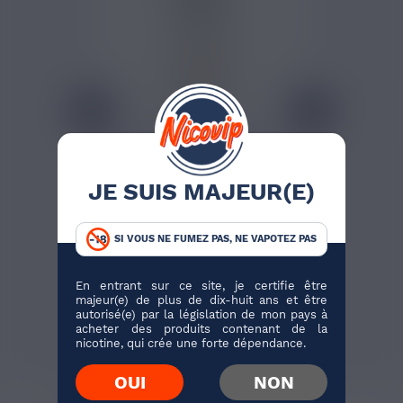
4,20 €
POMME ICE SAVOUREA
10ML
JE SUIS MAJEUR(E)
Pomme, Menthe
SI VOUS NE FUMEZ PAS, NE VAPOTEZ PAS
En entrant sur ce site, je certifie être
majeur(e) de plus de dix-huit ans et être
J'ACHÈTE
autorisé(e) par la législation de mon pays à
acheter des produits contenant de la
nicotine, qui crée une forte dépendance.
OUI
NON
AVIS VÉRIFIÉS(5)
DESCRIPTION