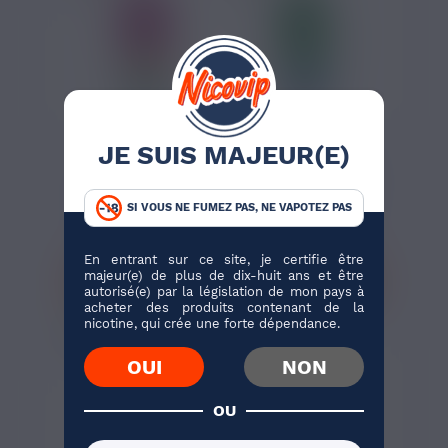
4,90 €
4,90 €
JE SUIS MAJEUR(E)
BLUESOUR
DR BLUE TORNADO
RASPBERRY
RANDM 10ML
TORNADO RANDM
Bonbon, Myrtille,
Fruits Rouges, Frais
SI VOUS NE FUMEZ PAS, NE VAPOTEZ PAS
10ML
Framboise
En entrant sur ce site, je certifie être
majeur(e) de plus de dix-huit ans et être
J'ACHÈTE
J'ACHÈTE
autorisé(e) par la législation de mon pays à
acheter des produits contenant de la
1 avis
1 avis
nicotine, qui crée une forte dépendance.
OUI
NON
OU