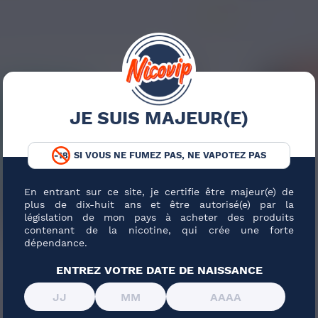
PRIX
JE SUIS MAJEUR(E)
SI VOUS NE FUMEZ PAS, NE VAPOTEZ PAS
En entrant sur ce site, je certifie être majeur(e) de
plus de dix-huit ans et être autorisé(e) par la
législation de mon pays à acheter des produits
contenant de la nicotine, qui crée une forte
dépendance.
ENTREZ VOTRE DATE DE NAISSANCE
39,90 €
47,39 €
CENTAURUS P200 LOST
KIT THELEMA SOLO CEN