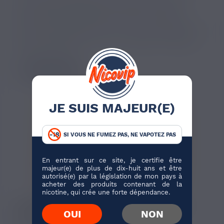
d’une détente agréable sur plusieurs heures ?
Cookies, space cake façon brownie, chocolats,
beurre de cannabis sans THC… Voici 5 recettes CBD
qui n’ont besoin que d’un seul ingrédient magique :
les cristaux CBD !
LIRE LA SUITE
JE SUIS MAJEUR(E)
SI VOUS NE FUMEZ PAS, NE VAPOTEZ PAS
En entrant sur ce site, je certifie être
majeur(e) de plus de dix-huit ans et être
autorisé(e) par la législation de mon pays à
acheter des produits contenant de la
nicotine, qui crée une forte dépendance.
COMMENT UTILISER LES CRISTAUX DE CBD
OUI
NON
POUR FAIRE DU E LIQUIDE ?