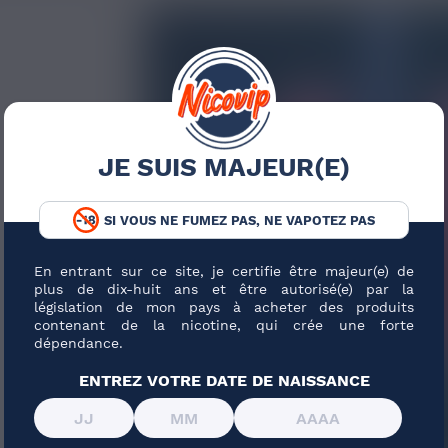
JE SUIS MAJEUR(E)
SI VOUS NE FUMEZ PAS, NE VAPOTEZ PAS
En entrant sur ce site, je certifie être majeur(e) de
plus de dix-huit ans et être autorisé(e) par la
législation de mon pays à acheter des produits
contenant de la nicotine, qui crée une forte
dépendance.
ENTREZ VOTRE DATE DE NAISSANCE