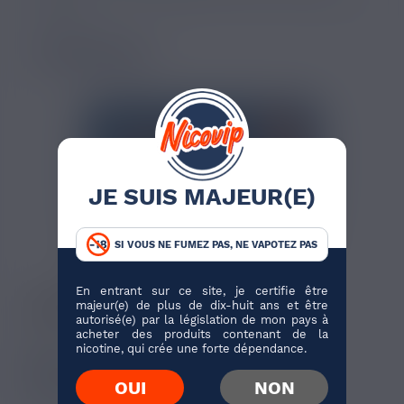
liquide qui est responsable de la toux. Voyons cela
en détail !
LIRE LA SUITE
JE SUIS MAJEUR(E)
SI VOUS NE FUMEZ PAS, NE VAPOTEZ PAS
En entrant sur ce site, je certifie être
COMMENT RÉUSSIR SON SEVRAGE DE LA
majeur(e) de plus de dix-huit ans et être
NICOTINE AVEC LE VAPOTAGE ?
autorisé(e) par la législation de mon pays à
acheter des produits contenant de la
nicotine, qui crée une forte dépendance.
Publié le 22/05/2023
Modifié le 10/07/2026
Julien Corder
OUI
NON
5266
Vues
5
J'aime